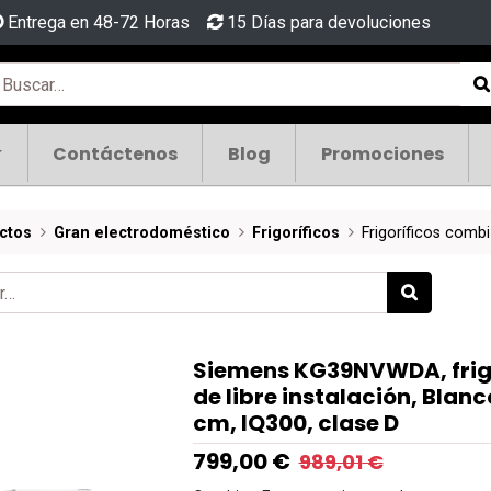
Entrega en 48-72 Horas
15 Días para devoluciones
Contáctenos
Blog
Promociones
ctos
Gran electrodoméstico
Frigoríficos
Frigoríficos combi
Siemens KG39NVWDA, frig
de libre instalación, Blanco
cm, IQ300, clase D
799,00
€
989,01
€