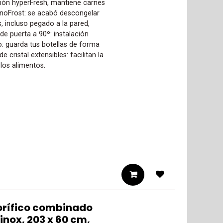
ión hyperFresh, mantiene carnes
noFrost: se acabó descongelar
s, incluso pegado a la pared,
e puerta a 90º: instalación
ro: guarda tus botellas de forma
 cristal extensibles: facilitan la
los alimentos.
orífico combinado
 inox, 203 x 60 cm,