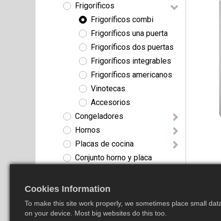
Frigoríficos
Frigoríficos combi
Frigoríficos una puerta
Frigoríficos dos puertas
Frigoríficos integrables
Frigoríficos americanos
Vinotecas
Accesorios
Congeladores
Hornos
Placas de cocina
Conjunto horno y placa
Campanas extractoras
Microondas
Cookies Information
Cafeteras integrables
To make this site work properly, we sometimes place small data 
Módulos de calentamiento
on your device. Most big websites do this too.