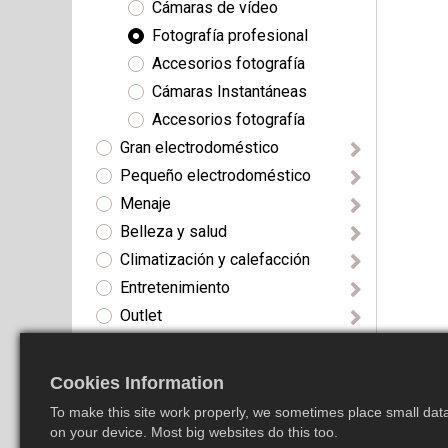
Cámaras de vídeo
Fotografía profesional
Accesorios fotografía
Cámaras Instantáneas
Accesorios fotografía
Gran electrodoméstico
Pequeño electrodoméstico
Menaje
Belleza y salud
Climatización y calefacción
Entretenimiento
Outlet
Movilidad
Telefonía
Cookies Information
Iluminación
To make this site work properly, we sometimes place small data 
on your device. Most big websites do this too.