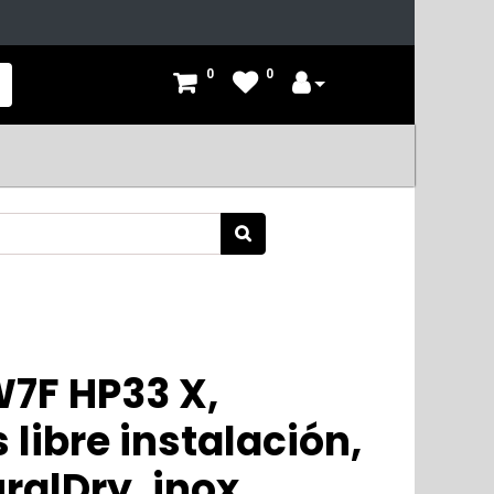
0
0
W7F HP33 X,
 libre instalación,
alDry, inox,