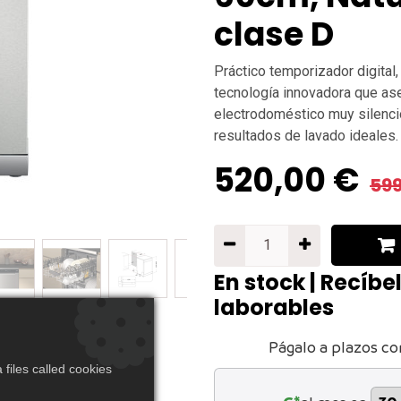
clase D
Práctico temporizador digital,
tecnología innovadora que ase
electrodoméstico muy silencio
resultados de lavado ideales.
520,00
€
599
En stock | Recíbe
laborables
Págalo a plazos co
files called cookies