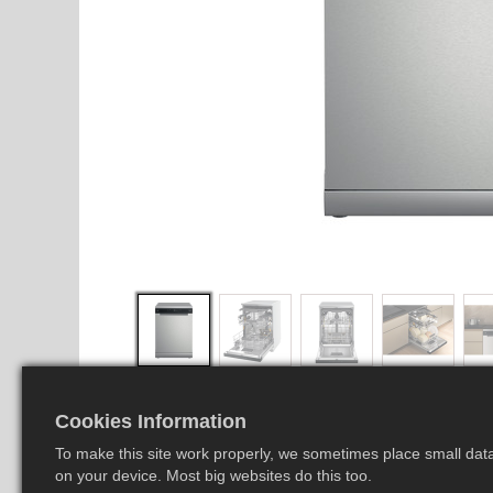
Cookies Information
To make this site work properly, we sometimes place small data 
on your device. Most big websites do this too.