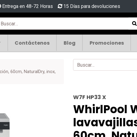
Entrega en 48-72 Horas
15 Días para devoluciones
Contáctenos
Blog
Promociones
ación, 60cm, NaturalDry, inox,
W7F HP33 X
WhirlPool 
lavavajillas
60cm, Natur