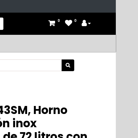
0
0
43SM, Horno
ón inox
 de 72 litros con