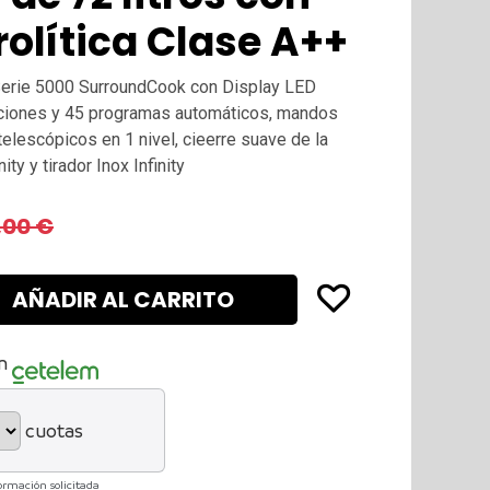
rolítica Clase A++
n Serie 5000 SurroundCook con Display LED
unciones y 45 programas automáticos, mandos
telescópicos en 1 nivel, cieerre suave de la
ity y tirador Inox Infinity
,00
€
AÑADIR AL CARRITO
n
cuotas
ormación solicitada