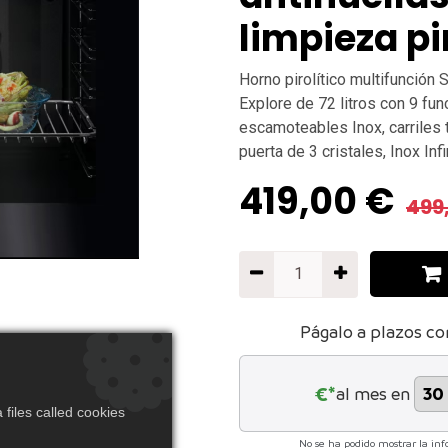
limpieza pi
Horno pirolítico multifunció
Explore de 72 litros con 9 f
escamoteables Inox, carriles 
puerta de 3 cristales, Inox Infin
419,00
€
499
Págalo a plazos co
€*
al mes en
files called cookies
No se ha podido mostrar la inf