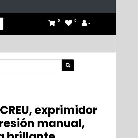
0
0
CREU, exprimidor
presión manual,
 brillante