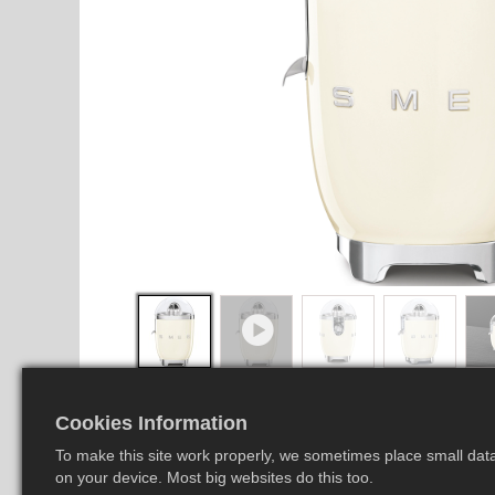
Cookies Information
To make this site work properly, we sometimes place small data 
on your device. Most big websites do this too.