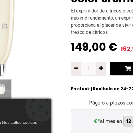
El exprimidor de cítricos eléc
máximo rendimiento, un exprim
proporciona el placer de vivir
fresco de cítricos.
149,00
€
162
En stock | Recíbelo en 24-7
Págalo a plazos co
€*
al mes en
files called cookies