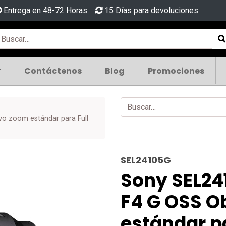
Entrega en 48-72 Horas
15 Días para devoluciones
Contáctenos
Blog
Promociones
o zoom estándar para Full
SEL24105G
Sony SEL2
F4 G OSS O
estándar p