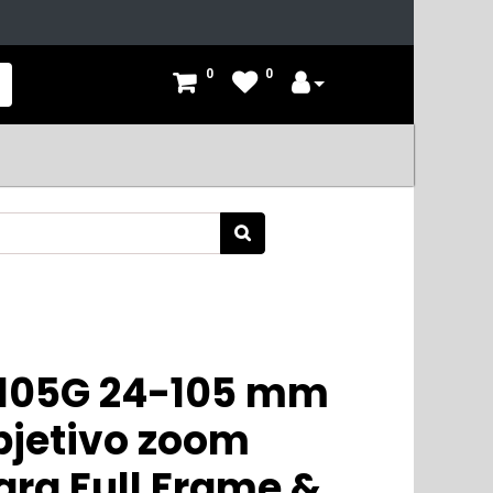
0
0
4105G 24-105 mm
bjetivo zoom
ara Full Frame &