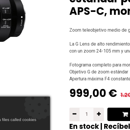
APS-C, mon
Zoom teleobjetivo medio de g
La G Lens de alto rendimiento
con un zoom 24-105 mm y una
Fotograma completo para mont
Objetivo G de zoom estándar
Apertura máxima F4 constant
999,00
€
1.2
files called cookies
En stock | Recíbe