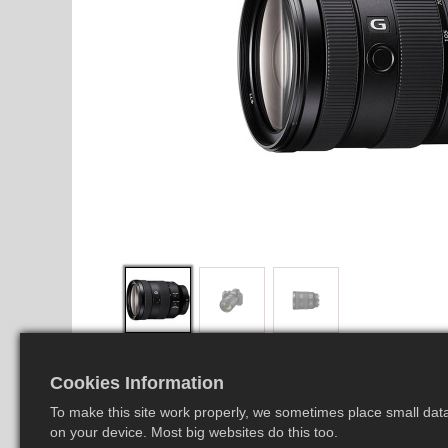
Cookies Information
To make this site work properly, we sometimes place small data 
on your device. Most big websites do this too.