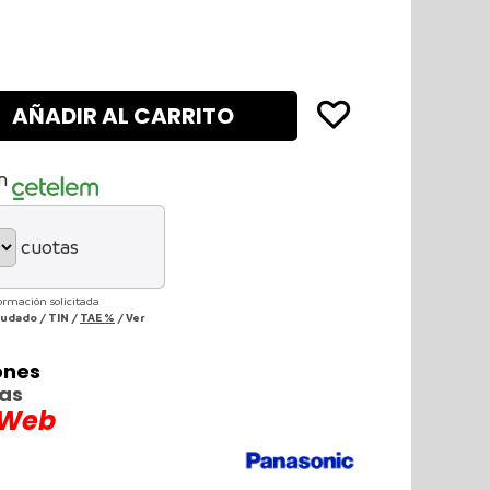
AÑADIR AL CARRITO
n
cuotas
ormación solicitada
deudado
/
TIN
/
TAE
%
/
Ver
ones
ras
 Web