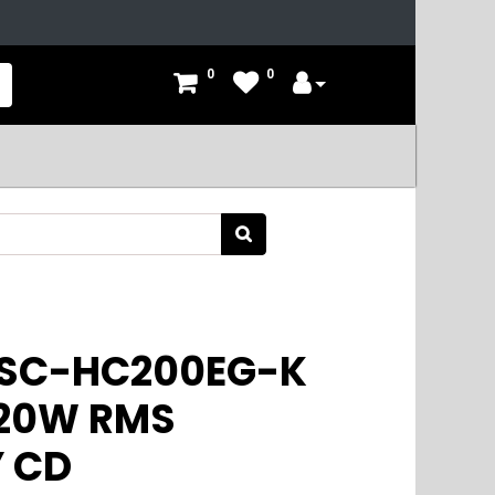
0
0
 SC-HC200EG-K
20W RMS
Y CD