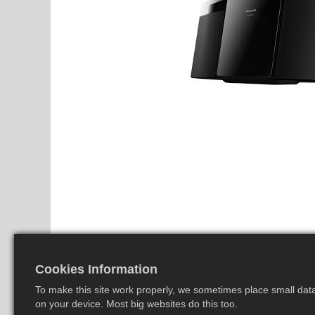
Cookies Information
To make this site work properly, we sometimes place small data 
on your device. Most big websites do this too.