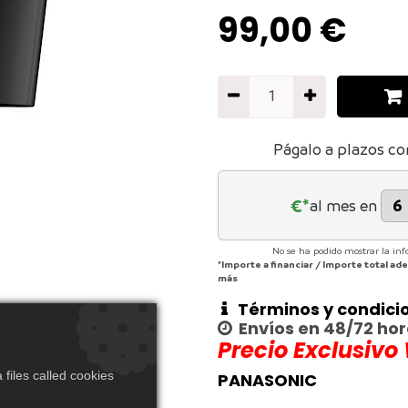
99,00
€
Págalo a plazos co
€*
al mes en
No se ha podido mostrar la inf
*Importe a financiar
/
Importe total a
más
Términos y condici
Envíos en 48/72 ho
Precio Exclusivo
files called cookies
PANASONIC