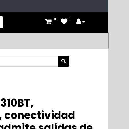
0
0
310BT,
, conectividad
admite salidas de