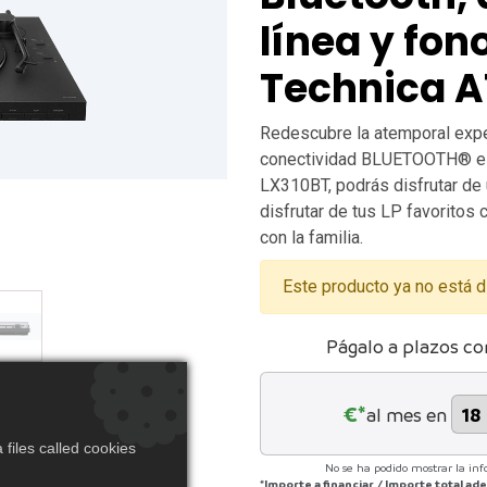
línea y fo
Technica A
Redescubre la atemporal exper
conectividad BLUETOOTH® est
LX310BT, podrás disfrutar de u
disfrutar de tus LP favoritos
con la familia.
Este producto ya no está d
Págalo a plazos co
€*
al mes en
files called cookies
No se ha podido mostrar la inf
*Importe a financiar
/
Importe total a