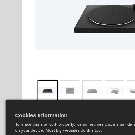
Cookies Information
To make this site work properly, we sometimes place small data 
on your device. Most big websites do this too.