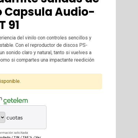
no Capsula Audio-
T 91
iencia del vinilo con controles sencillos y
able. Con el reproductor de discos PS-
n sonido claro y natural, tanto si vuelves a
 como si compartes una impactante reedición
isponible.
n
cuotas
ormación solicitada
deudado
/
TIN
/
TAE
%
/
Ver