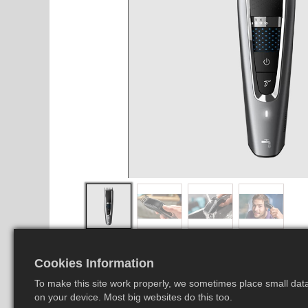
Cookies Information
To make this site work properly, we sometimes place small data 
on your device. Most big websites do this too.