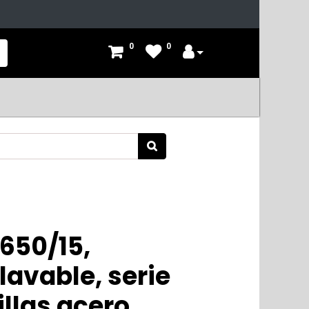
0
0
650/15,
lavable, serie
llas acero