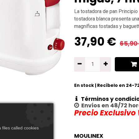
La tostadora de pan Principi
tostadora blanca presenta una 
magníficas tostadas y bague
37,90
€
65,90
En stock | Recíbelo en 24-7
Términos y condici
Envíos en 48/72 ho
Precio Exclusivo
files called cookies
MOULINEX