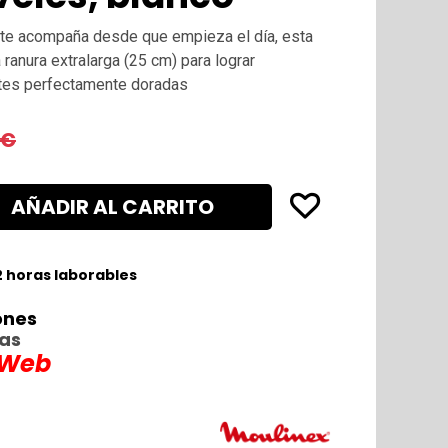
o te acompaña desde que empieza el día, esta
ranura extralarga (25 cm) para lograr
ttes perfectamente doradas
€
AÑADIR AL CARRITO
2 horas laborables
ones
ras
 Web