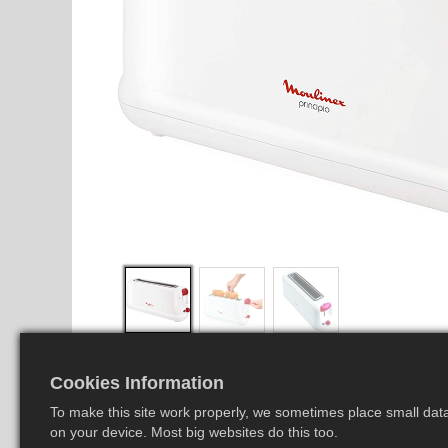
Cookies Information
To make this site work properly, we sometimes place small data 
on your device. Most big websites do this too.