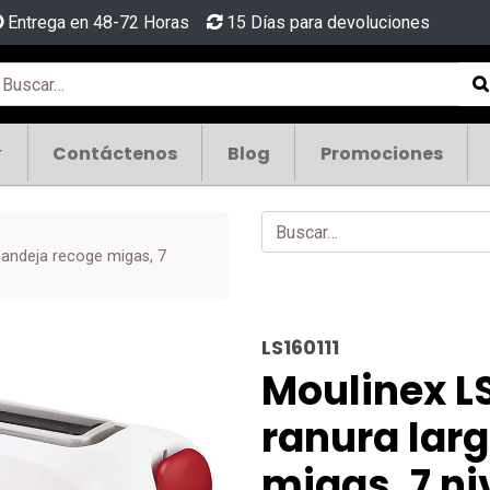
Entrega en 48-72 Horas
15 Días para devoluciones
Contáctenos
Blog
Promociones
bandeja recoge migas, 7
LS160111
Moulinex LS
ranura lar
migas, 7 ni