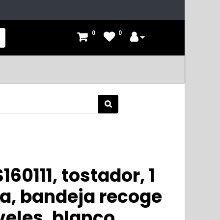
0
0
160111, tostador, 1
ga, bandeja recoge
veles, blanco