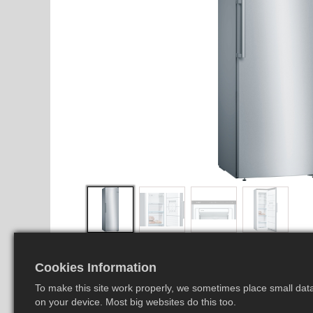
Cookies Information
To make this site work properly, we sometimes place small data 
on your device. Most big websites do this too.