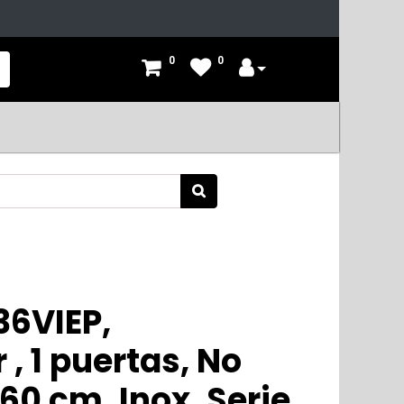
0
0
6VIEP,
, 1 puertas, No
 60 cm, Inox, Serie