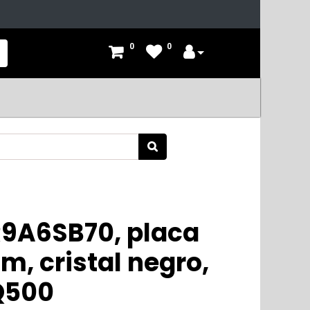
0
0
9A6SB70, placa
m, cristal negro,
iQ500