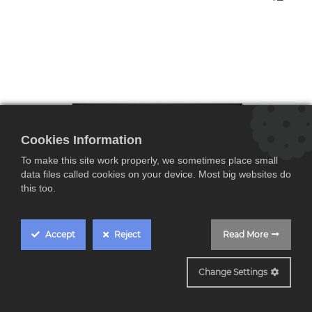
Cookies Information
To make this site work properly, we sometimes place small
data files called cookies on your device. Most big websites do
this too.
Denon DNP2000NE, Reproductor de
audio en red Hi-Res WIFI Y HEOS, USB,
HDMI ARC
Accept
Reject
Read More
1.599,00
€
Actualiza cualquier sistema de sonido existente con la música
Change Settings
digital de tu red local y disfruta de tus servicios de streaming de
música online favoritos con la tecnología HEOS® Built-In. Usa HDMI
ARC para llevar tu experiencia televisiva y cinematográfica a un nivel