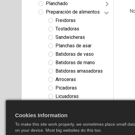
Planchado
No
Preparación de alimentos
Freidoras
Tostadoras
Sandwicheras
Planchas de asar
Batidoras de vaso
Batidoras de mano
Batidoras amasadoras
Arroceras
Picadoras
Licuadoras
Exprimidores
Panificadoras
Cookies Information
Ollas eléctricas
To make this site work properly, we sometimes place small data 
Envasadoras al vacío
on your device. Most big websites do this too.