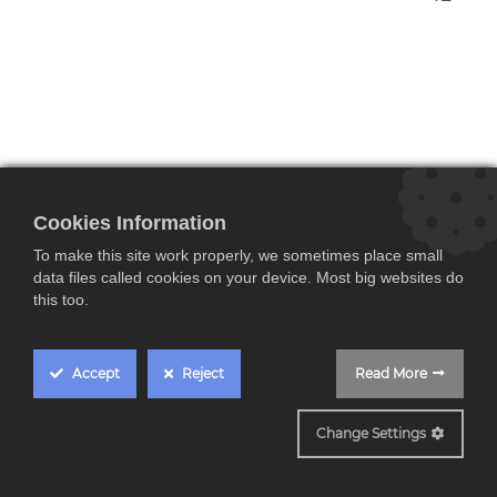
Cookies Information
To make this site work properly, we sometimes place small
data files called cookies on your device. Most big websites do
this too.
Sony BRAVIA KD55X85L, 55 " TV Full Array
LED, 4K ,Google TV
Accept
Reject
Read More
799,00
€
1.199,00
€
CONTRASTE REALISTA: 4K HDR Processor X1™ | Full Array LED
Change Settings
GRAVES INTENSOS: X-Balanced Speaker™
TODO EL ENTRETENIMIENTO EN UN SOLO LUGAR: Google TV™
FANTÁSTICO DISEÑO DISCRETO: Superficie plana