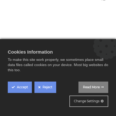
Cookies Information
To make this site work properly, we sometimes place small
data files called cookies on your device. Most big websites do
this too.
Siemens LI67SA531, campana
telescópica, 60 cm, plata metalizado,
Clase A, iQ300
Accept
Reject
Read More
399,00
€
479,00
€
Motor iQdrive: motor silencioso y de alto rendimiento que elimina
Change Settings
todos los humos y olores.
Iluminación LED: perfecta y eficiente visibilidad cuando se está