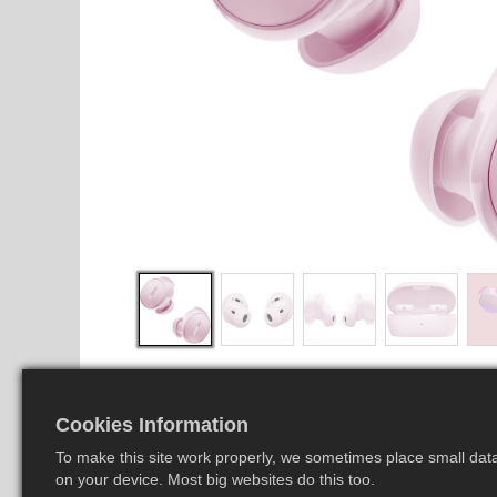
Cookies Information
To make this site work properly, we sometimes place small data 
on your device. Most big websites do this too.