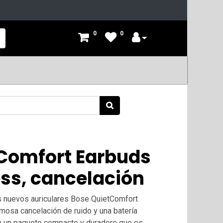
0
0
Comfort Earbuds
ess, cancelación
os nuevos auriculares Bose QuietComfort
amosa cancelación de ruido y una batería
en un paquete compacto y duradero que es