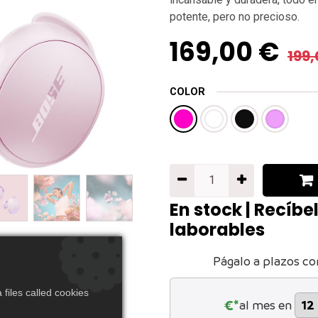
potente, pero no precioso.
169,00
€
199,
COLOR
En stock | Recíbe
laborables
Págalo a plazos co
files called cookies
€*
al mes en