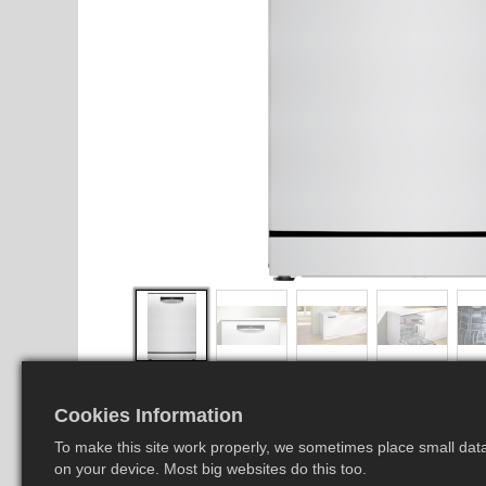
Cookies Information
To make this site work properly, we sometimes place small data 
on your device. Most big websites do this too.