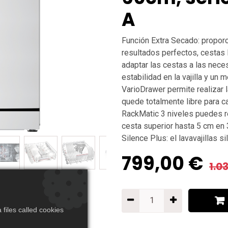
A
Función Extra Secado: propor
resultados perfectos, cestas 
adaptar las cestas a las nec
estabilidad en la vajilla y un 
VarioDrawer permite realizar l
quede totalmente libre para ca
RackMatic 3 niveles puedes re
cesta superior hasta 5 cm en 3
Silence Plus: el lavavajillas s
799,00
€
1.0
files called cookies