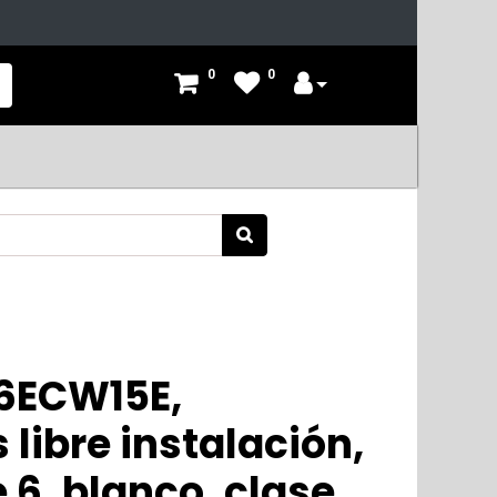
0
0
6ECW15E,
 libre instalación,
 6, blanco, clase