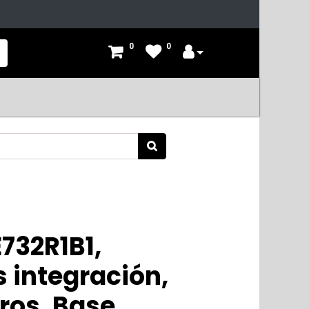
0
0
732R1B1,
 integración,
tros, Base