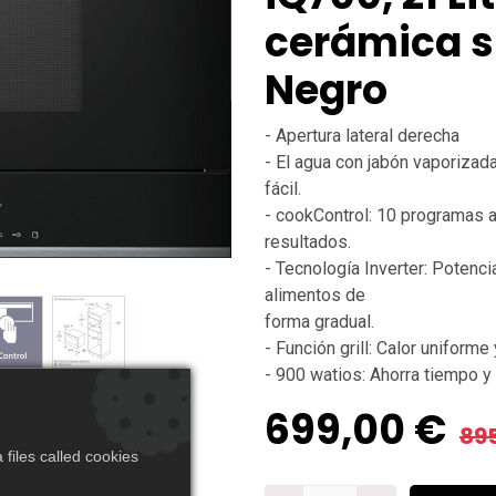
cerámica si
Negro
- Apertura lateral derecha
- El agua con jabón vaporizad
fácil.
- cookControl: 10 programas 
resultados.
- Tecnología Inverter: Potenc
alimentos de
forma gradual.
- Función grill: Calor uniforme
- 900 watios: Ahorra tiempo y
699,00
€
89
files called cookies