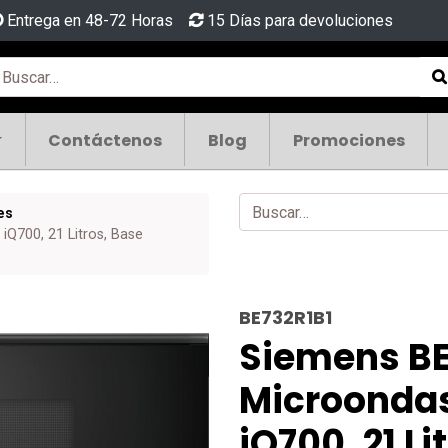
Entrega en 48-72 Horas
15 Días para devoluciones
Contáctenos
Blog
Promociones
es
iQ700, 21 Litros, Base
BE732R1B1
Siemens BE
Microondas
iQ700, 21 Li