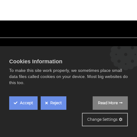
Acerca de Arson®
Cookies Information
Somos una tienda de electrónica y electrodomésticos en Castro
To make this site work properly, we sometimes place small
Urdiales.
data files called cookies on your device. Most big websites do
Compra las mejoras marcas en multimedia y hazlo sin
this too.
renunciar a la mejor calidad en servicio y garantía.
Suscríbete
Accept
Reject
Read More
Inicio
Change Settings
Tienda
Outlet