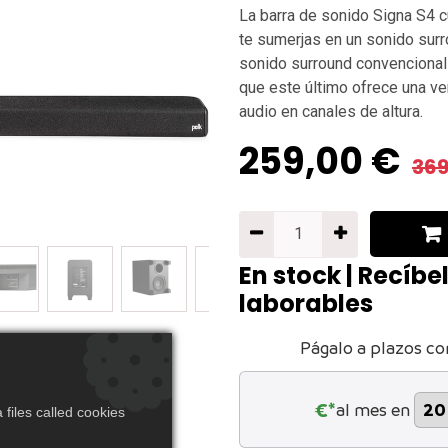
La barra de sonido Signa S4 c
te sumerjas en un sonido surr
sonido surround convencional 
que este último ofrece una ve
audio en canales de altura.
259,00
€
369
En stock | Recíbe
laborables
Págalo a plazos co
€*
al mes en
files called cookies