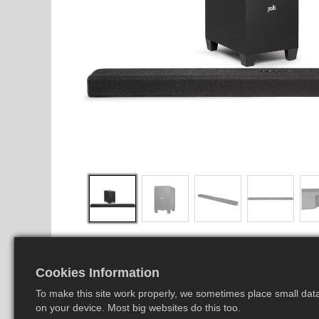
Cookies Information
To make this site work properly, we sometimes place small data 
on your device. Most big websites do this too.