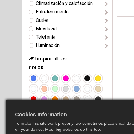
Climatización y calefacción
Entretenimiento
Outlet
Movilidad
Telefonía
Iluminación
Limpiar filtros
COLOR
Cookies Information
To make this site work properly, we sometimes place small data 
on your device. Most big websites do this too.