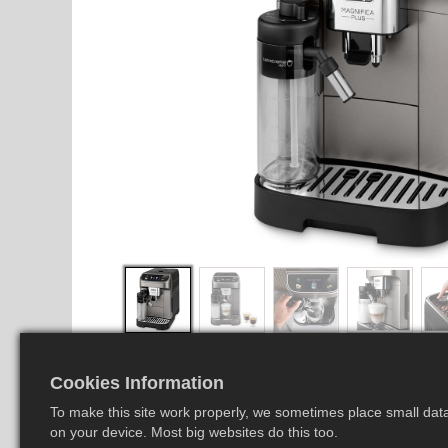
Cookies Information
To make this site work properly, we sometimes place small data 
on your device. Most big websites do this too.