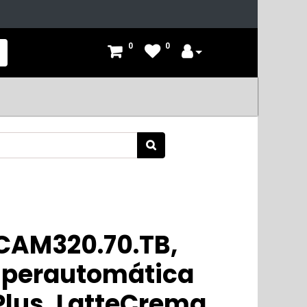
0
0
CAM320.70.TB,
uperautomática
Plus, LatteCrema